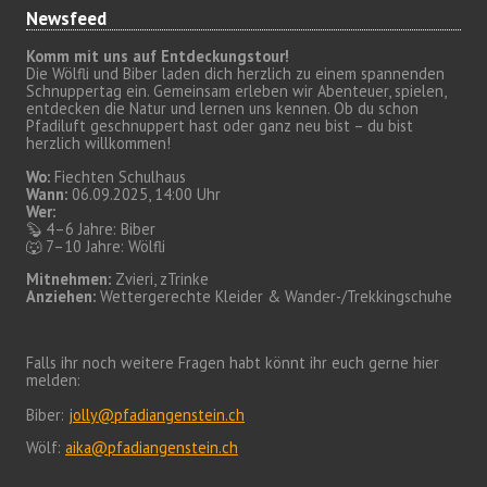
Newsfeed
Komm mit uns auf Entdeckungstour!
Die Wölfli und Biber laden dich herzlich zu einem spannenden
Schnuppertag ein. Gemeinsam erleben wir Abenteuer, spielen,
entdecken die Natur und lernen uns kennen. Ob du schon
Pfadiluft geschnuppert hast oder ganz neu bist – du bist
herzlich willkommen!
Wo:
Fiechten Schulhaus
Wann:
06.09.2025, 14:00 Uhr
Wer:
🦫 4–6 Jahre: Biber
🐺 7–10 Jahre: Wölfli
Mitnehmen:
Zvieri, zTrinke
Anziehen:
Wettergerechte Kleider & Wander-/Trekkingschuhe
Falls ihr noch weitere Fragen habt könnt ihr euch gerne hier
melden:
Biber:
jolly@pfadiangenstein.ch
Wölf:
aika@pfadiangenstein.ch